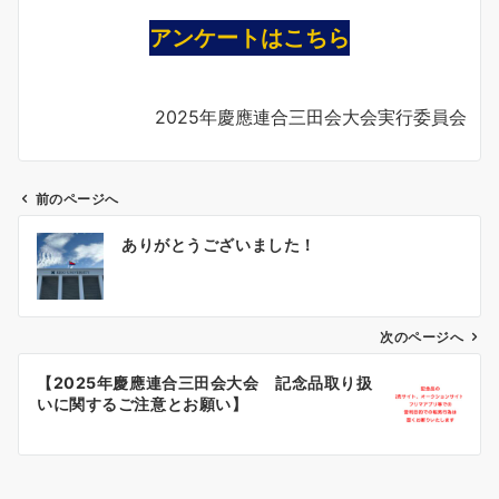
アンケートはこちら
2025年慶應連合三田会大会実行委員会
前のページへ
投
ありがとうございました！
稿
ナ
ビ
ゲ
次のページへ
ー
【2025年慶應連合三田会大会 記念品取り扱
シ
いに関するご注意とお願い】
ョ
ン